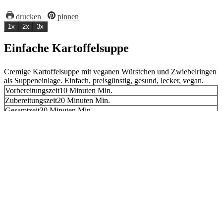
drucken
pinnen
1x
2x
3x
Einfache Kartoffelsuppe
Cremige Kartoffelsuppe mit veganen Würstchen und Zwiebelringen
als Suppeneinlage. Einfach, preisgünstig, gesund, lecker, vegan.
Vorbereitungszeit
10
Minuten
Min.
Zubereitungszeit
20
Minuten
Min.
Gesamtzeit
30
Minuten
Min.
Gericht:
Hauptgericht, Suppe
Kategorie:
glutenfrei, vegan
Portionen:
4
Zutaten
1
Zwiebel
2
Karotten
150-200 g
1
kg
Kartoffeln
1,25
l
Gemüsebrühe
1
EL
Öl
zum Anbraten