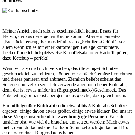
Schnitzel
.
Meiner Ansicht nach gibt es geschmacklich keinen Ersatz für
Fleisch, der aus der eigenen Küche kommt. Aber ein paniertes
„Bratstück“ erzeugt bei mir definitiv das „Schnitzel-Gefühl“, vor
allem wenn ich es mit einer kartoffeligen Beilage kombiniere.
Lecker finde ich beispielsweise Kartoffelsalat oder Kartoffelpüree,
dazu Ketchup – perfekt!
Wenn wir also mal nicht versuchen, das (fleischige) Schnitzel
geschmacklich zu imitieren, können wir einfach Gemüse hernehmen
und dieses panieren und anbraten. Ziemlich beliebt scheint das
Sellerieschnitzel zu sein. Ich verwende aber noch lieber Kohlrabi,
denn der ist etwas milder im (Eigengeschmack-)Geschmack. Das
Zubereitungsprinzip ist aber genau das gleiche, dazu gleich mehr.
Ein
mittelgroßer Kohlrabi
sollte etwa
4 bis 5
Kohlrabi-Schnitzel
ergeben, einige davon etwas größer, einige etwas kleiner. Bei uns ist
diese Menge ausreichend für
zwei hungrige Personen
. Falls du
unsicher bist, wie viel du brauchst, um satt zu werden: Mach etwas
mehr, denn du kannst die Kohlrabi-Schnitzel auch gut kalt auf Brot
essen oder einen Burger daraus bauen.