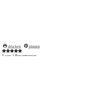
drucken
pinnen
5
von
2
Bewertungen
1x
2x
3x
Leckeres Gemüseschnitzel:
Kohlrabischnitzel
Einfaches Gemüseschnitzel aus Kohlrabi, paniert und kross
gebraten. Als Beilagen dazu schmeckt zum Beispiel Kartoffelpüree
oder Kartoffelsalat.
Vorbereitungszeit
10
Minuten
Min.
Zubereitungszeit
20
Minuten
Min.