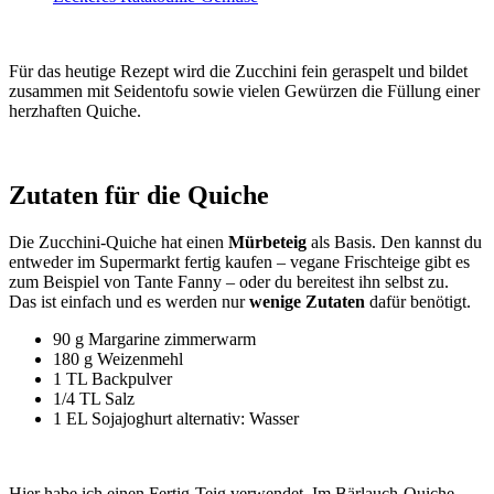
Für das heutige Rezept wird die Zucchini fein geraspelt und bildet
zusammen mit Seidentofu sowie vielen Gewürzen die Füllung einer
herzhaften Quiche.
Zutaten für die Quiche
Die Zucchini-Quiche hat einen
Mürbeteig
als Basis. Den kannst du
entweder im Supermarkt fertig kaufen – vegane Frischteige gibt es
zum Beispiel von Tante Fanny – oder du bereitest ihn selbst zu.
Das ist einfach und es werden nur
wenige Zutaten
dafür benötigt.
90 g Margarine zimmerwarm
180 g Weizenmehl
1 TL Backpulver
1/4 TL Salz
1 EL Sojajoghurt alternativ: Wasser
Hier habe ich einen Fertig-Teig verwendet. Im Bärlauch-Quiche-